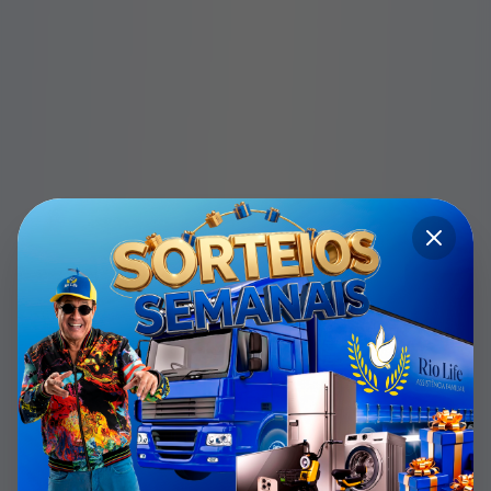
Mallandro
A
Segurança Familiar
da sua casa é garantida
com a Rio Life. Proteção real, sem surpresas, só
tranquilidade.
PROTEGER FAMÍLIA
0800 987 0100
+15.000 Famílias Protegidas