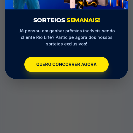
AQUI É
RIO LIFE!
SORTEIOS
SEMANAIS!
RÁÁÁ!
Já pensou em ganhar prêmios incríveis sendo
cliente Rio Life? Participe agora dos nossos
sorteios exclusivos!
QUERO CONCORRER AGORA